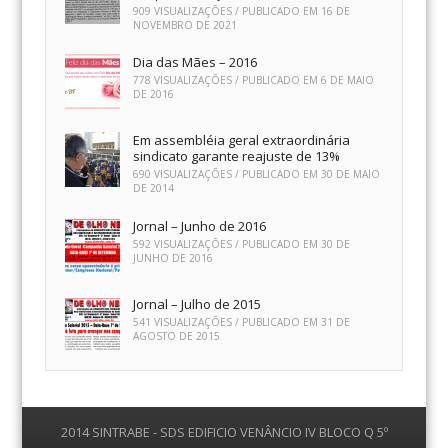
909 VISUALIZAÇÕES / PUBLICADO EM
16 DE
NOVEMBRO DE 2021
Dia das Mães – 2016
778 VISUALIZAÇÕES / PUBLICADO EM
6 DE MAIO
DE 2016
Em assembléia geral extraordinária
sindicato garante reajuste de 13%
690 VISUALIZAÇÕES / PUBLICADO EM
30 DE MAIO
DE 2014
Jornal – Junho de 2016
592 VISUALIZAÇÕES / PUBLICADO EM
30 DE
JUNHO DE 2016
Jornal – Julho de 2015
541 VISUALIZAÇÕES / PUBLICADO EM
31 DE
AGOSTO DE 2015
2014 SINTRABE - SDS EDIFICIO VENÂNCIO IV BLOCO Q 5º