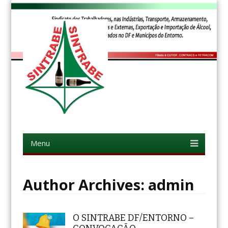
SINTRABE-DF
Sindicato dos Trabalhadores, nas indústrias, transporte,
armazenamento, distribuição, vendas internas e externas,
exportação e importação de álcool, bebidas e derivados no DF e
Menu
Skip to content
minicípios do entorno.
Author Archives:
admin
O SINTRABE DF/ENTORNO –