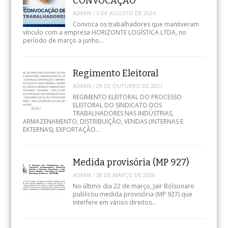
CONVOCAÇÃO
ADMIN
/
5 DE AGOSTO DE 2024
Convoca os trabalhadores que mantiveram
vínculo com a empresa HORIZONTE LOGÍSTICA LTDA, no
período de março a junho…
Regimento Eleitoral
ADMIN
/
29 DE OUTUBRO DE 2021
REGIMENTO ELEITORAL DO PROCESSO
ELEITORAL DO SINDICATO DOS
TRABALHADORES NAS INDÚSTRIAS,
ARMAZENAMENTO, DISTRIBUIÇÃO, VENDAS (INTERNAS E
EXTERNAS), EXPORTAÇÃO…
Medida provisória (MP 927)
ADMIN
/
30 DE MARÇO DE 2020
No último dia 22 de março, Jair Bolsonaro
publicou medida provisória (MP 927) que
interfere em vários direitos…