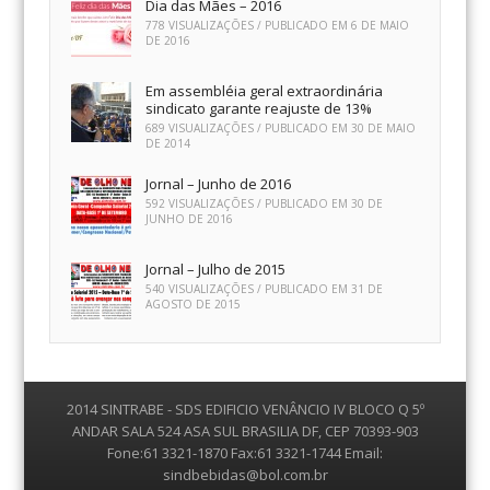
Dia das Mães – 2016
778 VISUALIZAÇÕES / PUBLICADO EM
6 DE MAIO
DE 2016
Em assembléia geral extraordinária
sindicato garante reajuste de 13%
689 VISUALIZAÇÕES / PUBLICADO EM
30 DE MAIO
DE 2014
Jornal – Junho de 2016
592 VISUALIZAÇÕES / PUBLICADO EM
30 DE
JUNHO DE 2016
Jornal – Julho de 2015
540 VISUALIZAÇÕES / PUBLICADO EM
31 DE
AGOSTO DE 2015
2014 SINTRABE - SDS EDIFICIO VENÂNCIO IV BLOCO Q 5º
ANDAR SALA 524 ASA SUL BRASILIA DF, CEP 70393-903
Fone:61 3321-1870 Fax:61 3321-1744 Email:
sindbebidas@bol.com.br