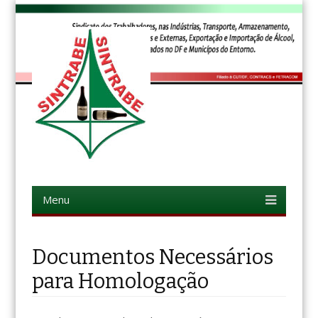
SINTRABE-DF
Sindicato dos Trabalhadores, nas indústrias, transporte,
armazenamento, distribuição, vendas internas e externas,
exportação e importação de álcool, bebidas e derivados no DF e
Menu
Skip to content
minicípios do entorno.
Documentos Necessários
para Homologação