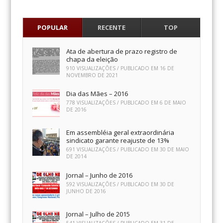
POPULAR
RECENTE
TOP
Ata de abertura de prazo registro de
chapa da eleição
910 VISUALIZAÇÕES / PUBLICADO EM
16 DE
NOVEMBRO DE 2021
Dia das Mães – 2016
778 VISUALIZAÇÕES / PUBLICADO EM
6 DE MAIO
DE 2016
Em assembléia geral extraordinária
sindicato garante reajuste de 13%
691 VISUALIZAÇÕES / PUBLICADO EM
30 DE MAIO
DE 2014
Jornal – Junho de 2016
592 VISUALIZAÇÕES / PUBLICADO EM
30 DE
JUNHO DE 2016
Jornal – Julho de 2015
541 VISUALIZAÇÕES / PUBLICADO EM
31 DE