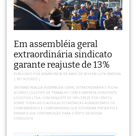
Em assembléia geral
extraordinária sindicato
garante reajuste de 13%
PUBLICADO POR
ADMIN
EM
30 DE MAIO DE 2014
EM
LUTA SINDICAL
| 691 ACESSOS |
SINTRABE REALIZA ASSEMBLEIA GERAL EXTRAORDINÁRIA E FECHA
ACORDO COLETIVO DE TRABALHO COM A EMPRESA HORIZONTE
LOGISTICA LTDA, COM REAJUSTE DE 13% (TREZE POR CENTO),
SOBRE TODAS AS CLAUSULAS ECONÔMICAS AGRADECEMOS OS
COMPANHEIROS E COMPANHEIRAS QUE ESTIVERAM PRESENTES E
DERAM A SUA CONTRIBUIÇÃO PARA O ÊXITO DA NOSSA
CONQUISTA.